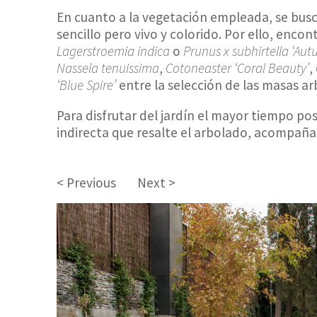
En cuanto a la vegetación empleada, se bus
sencillo pero vivo y colorido. Por ello, enc
Lagerstroemia indica
o
Prunus x subhirtella ‘Aut
Nassela tenuissima
,
Cotoneaster ‘Coral Beauty’
,
‘Blue Spire’
entre la selección de las masas ar
Para disfrutar del jardín el mayor tiempo pos
indirecta que resalte el arbolado, acompañan
< Previous
Next >