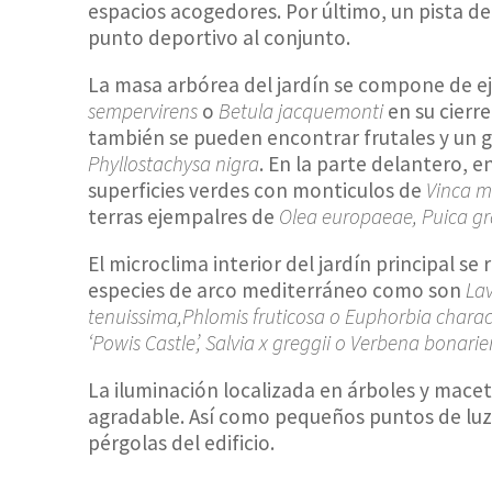
espacios acogedores. Por último, un pista d
punto deportivo al conjunto.
La masa arbórea del jardín se compone de 
sempervirens
o
Betula jacquemonti
en su cierr
también se pueden encontrar frutales y un 
Phyllostachysa nigra
. En la parte delantero, 
superficies verdes con monticulos de
Vinca m
terras ejempalres de
Olea europaeae, Puica g
El microclima interior del jardín principal s
especies de arco mediterráneo como son
Lav
tenuissima,Phlomis fruticosa o Euphorbia charac
‘Powis Castle’, Salvia x greggii o
Verbena bonarie
La iluminación localizada en árboles y mac
agradable. Así como pequeños puntos de luz e
pérgolas del edificio.